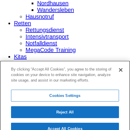
Nordhausen
Wandersleben
Hausnotruf
Retten
Rettungsdienst
Intensivtransport
Notfalldienst
MegaCode Training
Kitas
KITA SteigerBurg
KITA LauenBurg
By clicking “Accept All Cookies”, you agree to the storing of
cookies on your device to enhance site navigation, analyze
KITA bunte Knöpfe
site usage, and assist in our marketing efforts.
Nachrichten
Erste Hilfe Kurse
Jobs
Cookies Settings
Freiwillig
Begegnungstätte
Reject All
Besuchshunde
Bevölkerungsschutz
Accept All Cookies
Rettungshundestaffel