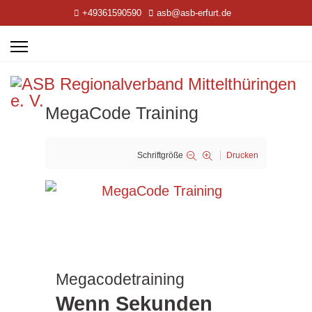
+49361590590
asb@asb-erfurt.de
MegaCode Training
Schriftgröße
Drucken
Megacodetraining
Wenn Sekunden